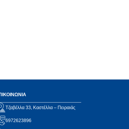
ΠΙΚΟΙΝΩΝΙΑ
Τζαβέλλα 33, Καστέλλα – Πειραιάς
6972623896