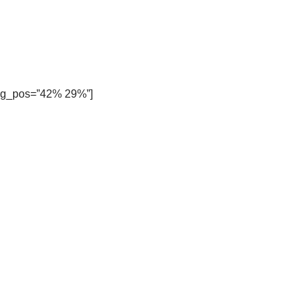
” bg_pos=”42% 29%”]