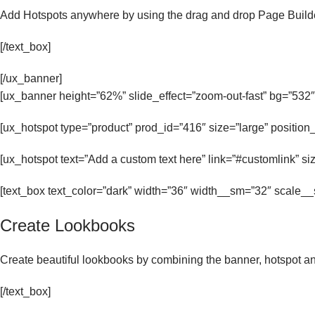
Add Hotspots anywhere by using the drag and drop Page Build
[/text_box]
[/ux_banner]
[ux_banner height=”62%” slide_effect=”zoom-out-fast” bg=”532″ 
[ux_hotspot type=”product” prod_id=”416″ size=”large” positio
[ux_hotspot text=”Add a custom text here” link=”#customlink” si
[text_box text_color=”dark” width=”36″ width__sm=”32″ scale__
Create Lookbooks
Create beautiful lookbooks by combining the banner, hotspot an
[/text_box]