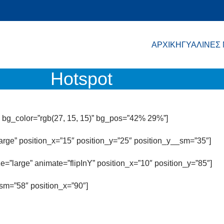
ΑΡΧΙΚΗ
ΓΥΑΛΙΝΕΣ
Hotspot
″ bg_color=”rgb(27, 15, 15)” bg_pos=”42% 29%”]
large” position_x=”15″ position_y=”25″ position_y__sm=”35″]
ze=”large” animate=”flipInY” position_x=”10″ position_y=”85″]
sm=”58″ position_x=”90″]