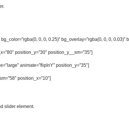
er.
bg_color=”rgba(0, 0, 0, 0.25)” bg_overlay=”rgba(0, 0, 0, 0.03)
n_x=”80″ position_y=”30″ position_y__sm=”35″]
ze=”large” animate=”flipInY” position_y=”35″]
sm=”58″ position_x=”10″]
d slider element.