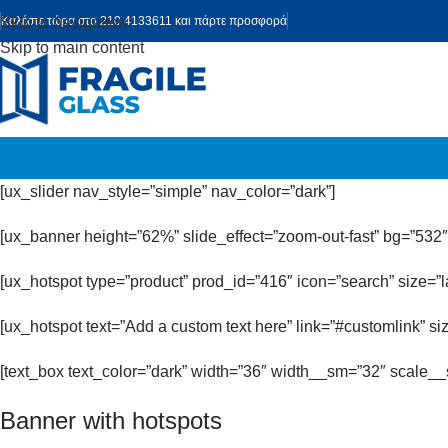
Skip to navigation
Καλέστε τώρα στο 210 4133611 και πάρτε προσφορά
Skip to main content
[ux_slider nav_style=”simple” nav_color=”dark”]
[ux_banner height=”62%” slide_effect=”zoom-out-fast” bg=”532
[ux_hotspot type=”product” prod_id=”416″ icon=”search” size=”
[ux_hotspot text=”Add a custom text here” link=”#customlink” si
[text_box text_color=”dark” width=”36″ width__sm=”32″ scale__
Banner with hotspots