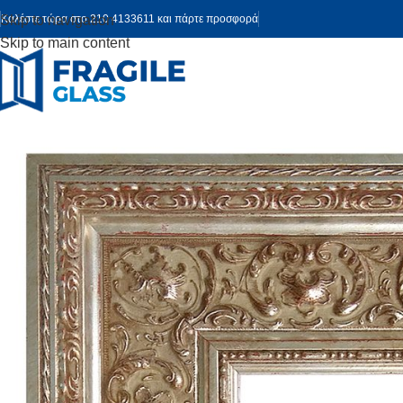
Skip to navigation
Καλέστε τώρα στο 210 4133611 και πάρτε προσφορά
Skip to main content