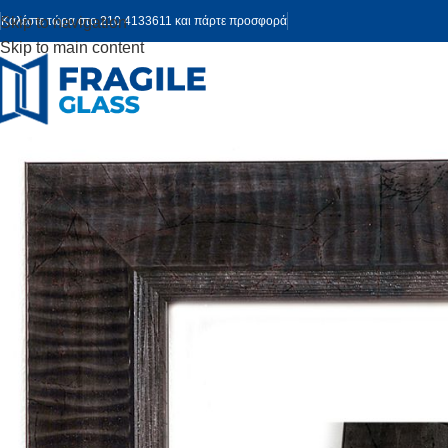
Skip to navigation
Καλέστε τώρα στο 210 4133611 και πάρτε προσφορά
Skip to main content